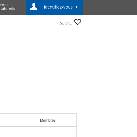
édez
Identifiez-vous
 tutoriels
SUIVRE
Membres