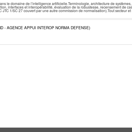
 le domaine de l’intelligence artificielle.Terminologie, architecture de systèmes
ation, interfaces et interopérabilité, évaluation de la robustesse, recensement de c
/IEC JTC 1/SC 27 couvert par une autre commission de normalisation).Tout secteur et 
ND - AGENCE APPUI INTEROP NORMA DEFENSE)