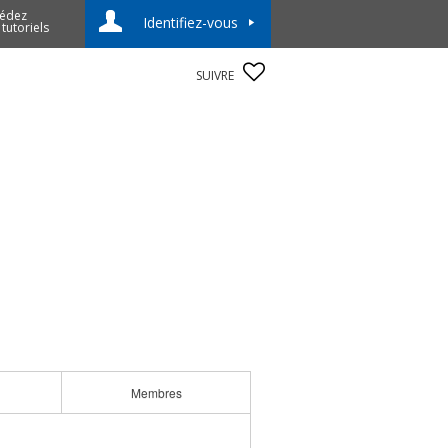
édez
Identifiez-vous
 tutoriels
SUIVRE
Membres