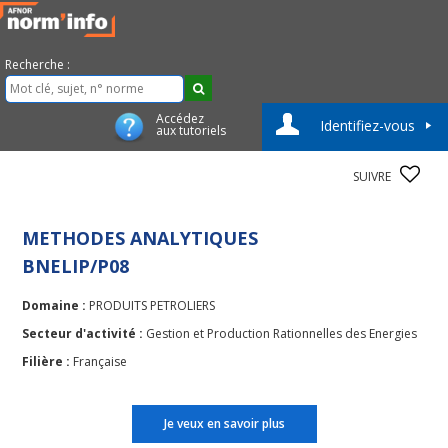
Recherche :
Accédez
Identifiez-vous
aux tutoriels
SUIVRE
METHODES ANALYTIQUES
BNELIP/P08
Domaine :
PRODUITS PETROLIERS
Secteur d'activité :
Gestion et Production Rationnelles des Energies
Filière :
Française
Je veux en savoir plus