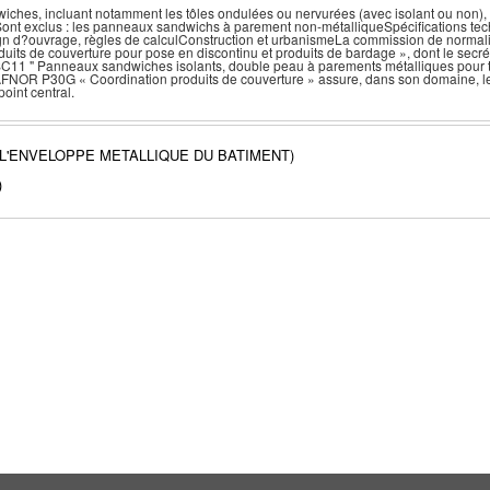
hes, incluant notamment les tôles ondulées ou nervurées (avec isolant ou non), les
 Sont exclus : les panneaux sandwichs à parement non-métalliqueSpécifications tec
esign d?ouvrage, règles de calculConstruction et urbanismeLa commission de normali
uits de couverture pour pose en discontinu et produits de bardage », dont le secré
11 " Panneaux sandwiches isolants, double peau à parements métalliques pour to
AFNOR P30G « Coordination produits de couverture » assure, dans son domaine, le
oint central.
 L'ENVELOPPE METALLIQUE DU BATIMENT)
)