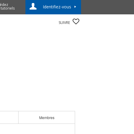
édez
Identifiez-vous
 tutoriels
SUIVRE
Membres