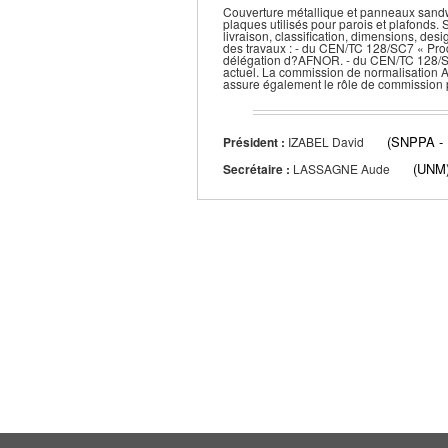
Couverture métallique et panneaux sandwic
plaques utilisés pour parois et plafonds.
livraison, classification, dimensions, d
des travaux : - du CEN/TC 128/SC7 « Prod
délégation d?AFNOR. - du CEN/TC 128/SC
actuel. La commission de normalisation 
assure également le rôle de commission p
(SNPPA -
Président :
IZABEL David
(UNM
Secrétaire :
LASSAGNE Aude