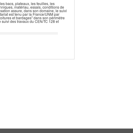
 bacs, plateaux, les feuilles, les
hniques, matériau, essais, conditions de
sation assure, dans son domaine, le suivi
tariat est tenu par la France/UNM par
itures et bardages" dans son périmètre
 suivi des travaux du CEN/TC 128 et