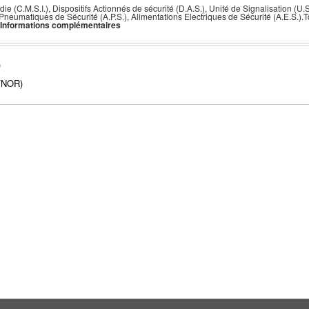
ie (C.M.S.I.), Dispositifs Actionnés de sécurité (D.A.S.), Unité de Signalisation (U.
eumatiques de Sécurité (A.P.S.), Alimentations Electriques de Sécurité (A.E.S.).Tou
Informations complémentaires
)
FNOR)