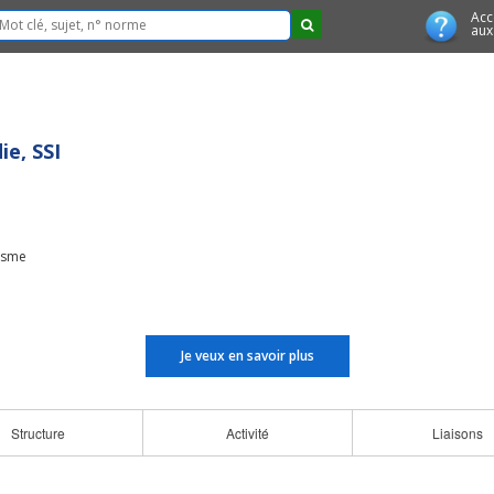
Acc
aux
ie, SSI
isme
Je veux en savoir plus
Structure
Activité
Liaisons