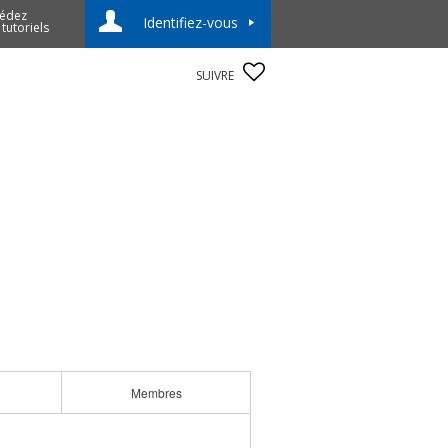
édez
Identifiez-vous
 tutoriels
SUIVRE
Membres