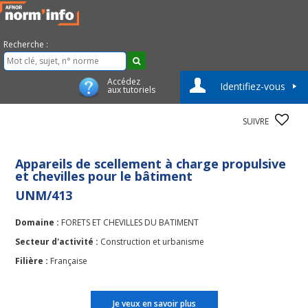
Recherche :
Accédez
Identifiez-vous
aux tutoriels
SUIVRE
Appareils de scellement à charge propulsive
et chevilles pour le bâtiment
UNM/413
Domaine :
FORETS ET CHEVILLES DU BATIMENT
Secteur d'activité :
Construction et urbanisme
Filière :
Française
Je veux en savoir plus