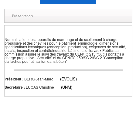
Présentation
Normalisation des appareils de marquage et de scellement à charge
propulsive et des chevilles pour le bâtimentTerminologie, dimensions,
spécifications techniques (conception, production), exigences de sécurité,
essais, inspection et contrôleIndustrie, bâtiments et travaux PublicsLa
commission assure le suivi des travaux du CEN/TC 213 "Outils portatifs à
charge propulsive - Sécurité" et du CEN/TC 250/SC 2/WG 2 "Conception
d'attaches pour utilisation dans béton"
(EVOLIS)
Président :
BERG Jean-Marc
(UNM)
Secrétaire :
LUCAS Christine