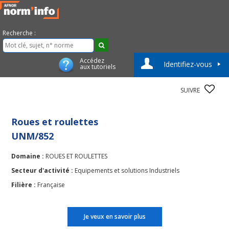
Recherche :
Accédez
Identifiez-vous
aux tutoriels
SUIVRE
Roues et roulettes
UNM/852
Domaine :
ROUES ET ROULETTES
Secteur d'activité :
Equipements et solutions Industriels
Filière :
Française
Je veux en savoir plus