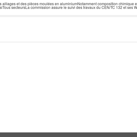
es alliages et des pièces moulées en aluminiumNotamment composition chimique et
saiTous secteursLa commission assure le suivi des travaux du CEN/TC 132 et ses W