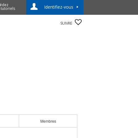
édez
Identifiez-vous
 tutoriels
SUIVRE
Membres