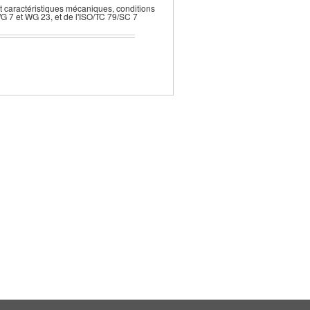
 caractéristiques mécaniques, conditions
G 7 et WG 23, et de l'ISO/TC 79/SC 7