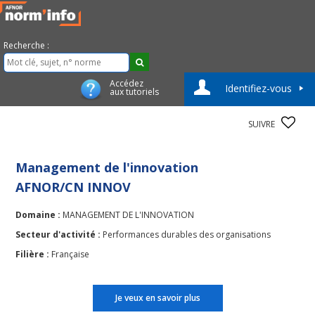
Recherche :
Accédez
Identifiez-vous
aux tutoriels
SUIVRE
Management de l'innovation
AFNOR/CN INNOV
Domaine :
MANAGEMENT DE L'INNOVATION
Secteur d'activité :
Performances durables des organisations
Filière :
Française
Je veux en savoir plus