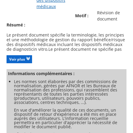
des dispositifs
médicaux
Révision de
Motif :
document
Résumé :
Le présent document spécifie la terminologie, les principes
et une méthodologie de gestion du rapport bénéfice/risque
des dispositifs médicaux incluant les dispositifs médicaux
de diagnosticin vitro.Le présent document ne spécifie pas
de rapport bénéfice/risque acceptable, mais exige que
l'organisme définisse des méthodes d'évaluation de
Voir plus
l'acceptabilité du rapport bénéfice/risque pour chaque
utilisation prévue.Le présent document s'appuie sur les
activités de gestion des risques, d'ingénierie de l'aptitude à
Informations complémentaires :
l'utilisation, d'évaluation pré-clinique, d'évaluation clinique,
Les normes sont élaborées par des commissions de
de suivi après commercialisation et sur le système de
normalisation, gérées par AFNOR et les Bureaux de
management de la qualité, mis en place par l'organisme
normalisation des professions, qui rassemblent des
selon les exigences règlementaires applicables.Le présent
représentants de toutes les parties intéressées
document est destiné aux fabricants de dispositif médicaux
(producteurs, utilisateurs, pouvoirs publics,
et aux autres parties prenantes, parmi lesquelles les
associations, centres techniques, ...).
En vue d'améliorer la qualité de ces documents, un
dispositif de retour d'expérience a été mis en place
auprès des utilisateurs. L'information recueillie
permettra en particulier d'apprécier la nécessité de
modifier le document publié.