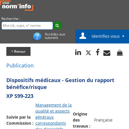
Recherche :
Accédez aux
Identifiez-vous
tutoriels
< Retour
Publication
Dispositifs médicaux - Gestion du rapport
bénéfice/risque
XP S99-223
Management de la
qualité et aspects
Origine
Suivie par la
généraux
des
Française
Commission :
correspondants
travaux :