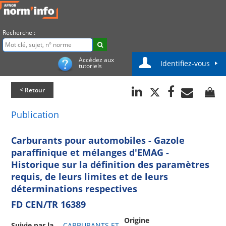
Recherche :
Accédez aux
Identifiez-vous
tutoriels
< Retour
Publication
Carburants pour automobiles - Gazole
paraffinique et mélanges d'EMAG -
Historique sur la définition des paramètres
requis, de leurs limites et de leurs
déterminations respectives
FD CEN/TR 16389
Origine
Suivie par la
CARBURANTS ET