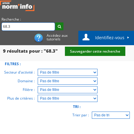
Recherche :
Accédez aux
Identifiez-vous
tutoriels
9
résultats pour : "68.3"
Sauvegarder cette recherche
FILTRES :
Secteur d'activité :
Domaine :
Filière :
Plus de critères :
TRI :
Trier par :