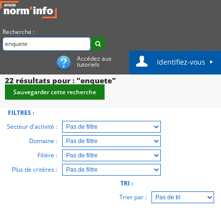
Recherche :
Accédez aux
Identifiez-vous
tutoriels
22
résultats pour : "enquete"
Sauvegarder cette recherche
FILTRES :
Secteur d'activité :
Domaine :
Filière :
Plus de critères :
TRI :
Trier par :