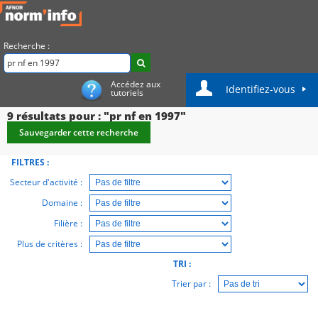
Recherche :
Accédez aux
Identifiez-vous
tutoriels
9
résultats pour : "pr nf en 1997"
Sauvegarder cette recherche
FILTRES :
Secteur d'activité :
Domaine :
Filière :
Plus de critères :
TRI :
Trier par :