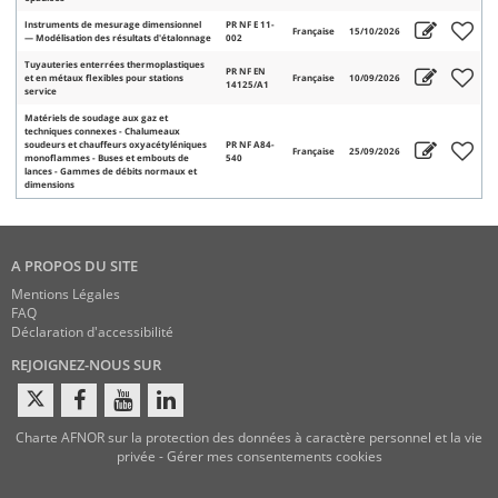
Instruments de mesurage dimensionnel
PR NF E 11-
Française
15/10/2026
— Modélisation des résultats d'étalonnage
002
Tuyauteries enterrées thermoplastiques
PR NF EN
et en métaux flexibles pour stations
Française
10/09/2026
14125/A1
service
Matériels de soudage aux gaz et
techniques connexes - Chalumeaux
soudeurs et chauffeurs oxyacétyléniques
PR NF A84-
Française
25/09/2026
monoflammes - Buses et embouts de
540
lances - Gammes de débits normaux et
dimensions
A PROPOS DU SITE
Mentions Légales
FAQ
Déclaration d'accessibilité
REJOIGNEZ-NOUS SUR
Charte AFNOR sur la protection des données à caractère personnel et la vie
privée
-
Gérer mes consentements cookies