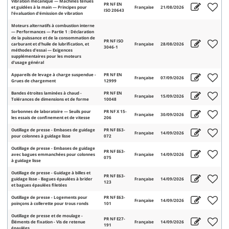
Vibration mécanique — Machines tenues
PR NF EN
et guidées à la main — Principes pour
Française
21/08/2026
ISO 20643
l'évaluation d'émission de vibration
Moteurs alternatifs à combustion interne
— Performances — Partie 1 : Déclaration
de la puissance et de la consommation de
PR NF ISO
carburant et d'huile de lubrification, et
Française
28/08/2026
3046-1
méthodes d'essai — Exigences
supplémentaires pour les moteurs
d'usage général
Appareils de levage à charge suspendue -
PR NF EN
Française
07/09/2026
Grues de chargement
12999
Bandes étroites laminées à chaud -
PR NF EN
Française
15/09/2026
Tolérances de dimensions et de forme
10048
Sorbonnes de laboratoire — Seuils pour
PR NF X 15-
Française
30/09/2026
les essais de confinement et de vitesse
206
Outillage de presse - Embases de guidage
PR NF E63-
Française
14/09/2026
pour colonnes à guidage lisse
072
Outillage de presse - Embases de guidage
PR NF E63-
avec bagues emmanchées pour colonnes
Française
14/09/2026
075
à guidage lisse
Outillage de presse - Guidage à billes et
PR NF E63-
guidage lisse - Bagues épaulées à brider
Française
14/09/2026
123
et bagues épaulées filetées
Outillage de presse - Logements pour
PR NF E63-
Française
14/09/2026
poinçons à collerette pour trous ronds
101
Outillage de presse et de moulage -
PR NF E27-
Éléments de fixation - Vis de retenue
Française
14/09/2026
191
épaulées