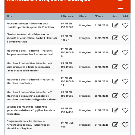
Titre
Référence
Filière
Clôture
Avis
Suivi
Roues et roulettes - Exigences pour
PR NF EN
Française
01/09/2026
roulettes pivotantes pour lits d'hôpitaux
ISO 22882
Chariots tout-terrain - Exigences de
PR NF EN
sécurité et vérification - Partie 1 : Chariots
Française
13/09/2026
1459-1
à portée variable
PR NF EN
Machines à bois — Sécurité — Partie 6:
ISO 19085-
Française
28/08/2026
Toupies monobroches à arbre vertical
6
Machines à bois — Sécurité — Partie 9:
PR NF EN
Scies circulaires à table de menuisier
ISO 19085-
Française
28/08/2026
(avec et sans table mobile)
9
PR NF EN
Machines à bois — Sécurité — Partie 11:
ISO 19085-
Française
28/08/2026
Machines combinées
11
Machines à bois — Sécurité — Partie 7:
PR NF EN
Machines à dégauchir, à raboter et
ISO 19085-
Française
28/08/2026
machines combinées à dégauchir/raboter
7
Sécurité des machines - Exigences
PR NF EN
générales relatives à l'hygiène lors de la
Française
11/09/2026
ISO 14159
conception
Equipements pour les abattoirs -
PR NF U66-
Arracheuses de peau - Exigences de
Française
01/10/2026
055
sécurité et d'hygiène