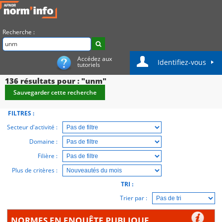
Recherche :
Accédez aux
Identifiez-vous
tutoriels
136
résultats pour : "unm"
Sauvegarder cette recherche
FILTRES :
Secteur d'activité :
Domaine :
Filière :
Plus de critères :
TRI :
Trier par :
NORMES EN ENQUÊTE PUBLIQUE