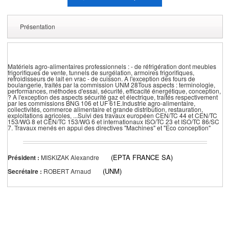
Présentation
Matériels agro-alimentaires professionnels : - de réfrigération dont meubles
frigorifiques de vente, tunnels de surgélation, armoires frigorifiques,
refroidisseurs de lait en vrac - de cuisson. A l'exception des fours de
boulangerie, traités par la commission UNM 28Tous aspects : terminologie,
performances, méthodes d'essai, sécurité, efficacité énergétique, conception,
? A l'exception des aspects sécurité gaz et électrique, traités respectivement
par les commissions BNG 106 et UF 61E.Industrie agro-alimentaire,
collectivités, commerce alimentaire et grande distribution, restauration,
exploitations agricoles, ...Suivi des travaux européen CEN/TC 44 et CEN/TC
153/WG 8 et CEN/TC 153/WG 6 et internationaux ISO/TC 23 et ISO/TC 86/SC
7. Travaux menés en appui des directives "Machines" et "Eco conception"
(EPTA FRANCE SA)
Président :
MISKIZAK Alexandre
(UNM)
Secrétaire :
ROBERT Arnaud