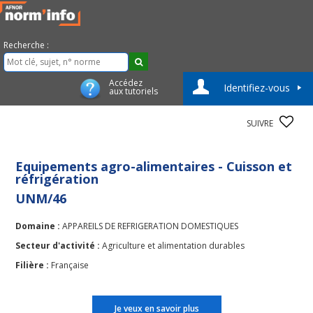
Recherche :
Accédez
Identifiez-vous
aux tutoriels
SUIVRE
Equipements agro-alimentaires - Cuisson et
réfrigération
UNM/46
Domaine :
APPAREILS DE REFRIGERATION DOMESTIQUES
Secteur d'activité :
Agriculture et alimentation durables
Filière :
Française
Je veux en savoir plus