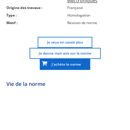
électroniques
Origine des travaux :
Française
Type :
Homologation
Motif :
Revision de norme
Je veux en savoir plus
Je donne mon avis sur la norme
J'achète la norme
Vie de la norme
Norme
Norme
Norme
Norme
Enquête
En
Publiée
En
publique
conception
réexamen