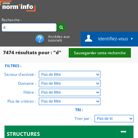
Recherche :
Accédez aux
Identifiez-vous
tutoriels
7474
résultats pour : "d"
Sauvegarder cette recherche
FILTRES :
Secteur d'activité :
Domaine :
Filière :
Plus de critères :
TRI :
Trier par :
STRUCTURES