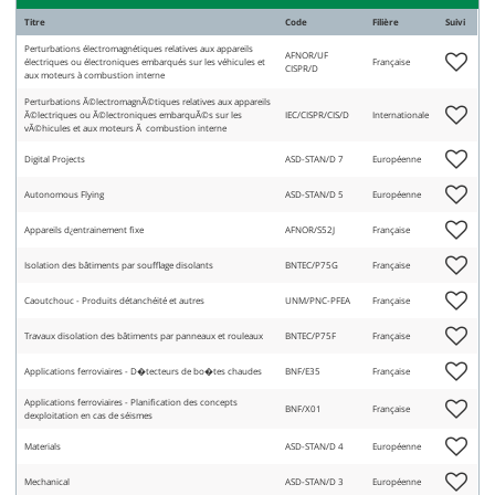
Titre
Code
Filière
Suivi
Perturbations électromagnétiques relatives aux appareils
AFNOR/UF
électriques ou électroniques embarqués sur les véhicules et
Française
CISPR/D
aux moteurs à combustion interne
Perturbations Ã©lectromagnÃ©tiques relatives aux appareils
Ã©lectriques ou Ã©lectroniques embarquÃ©s sur les
IEC/CISPR/CIS/D
Internationale
vÃ©hicules et aux moteurs Ã combustion interne
Digital Projects
ASD-STAN/D 7
Européenne
Autonomous Flying
ASD-STAN/D 5
Européenne
Appareils d¿entrainement fixe
AFNOR/S52J
Française
Isolation des bâtiments par soufflage disolants
BNTEC/P75G
Française
Caoutchouc - Produits détanchéité et autres
UNM/PNC-PFEA
Française
Travaux disolation des bâtiments par panneaux et rouleaux
BNTEC/P75F
Française
Applications ferroviaires - D�tecteurs de bo�tes chaudes
BNF/E35
Française
Applications ferroviaires - Planification des concepts
BNF/X01
Française
dexploitation en cas de séismes
Materials
ASD-STAN/D 4
Européenne
Mechanical
ASD-STAN/D 3
Européenne