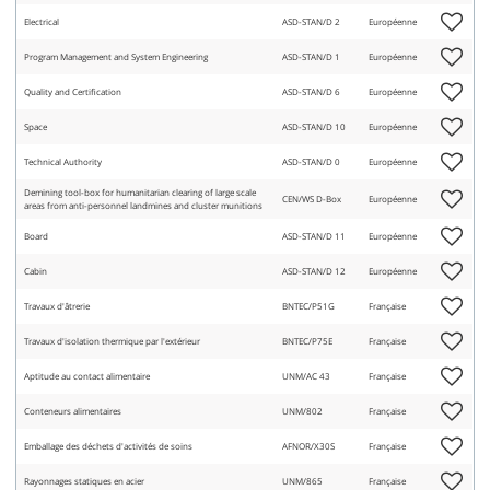
Electrical
ASD-STAN/D 2
Européenne
Program Management and System Engineering
ASD-STAN/D 1
Européenne
Quality and Certification
ASD-STAN/D 6
Européenne
Space
ASD-STAN/D 10
Européenne
Technical Authority
ASD-STAN/D 0
Européenne
Demining tool-box for humanitarian clearing of large scale
CEN/WS D-Box
Européenne
areas from anti-personnel landmines and cluster munitions
Board
ASD-STAN/D 11
Européenne
Cabin
ASD-STAN/D 12
Européenne
Travaux d'âtrerie
BNTEC/P51G
Française
Travaux d'isolation thermique par l'extérieur
BNTEC/P75E
Française
Aptitude au contact alimentaire
UNM/AC 43
Française
Conteneurs alimentaires
UNM/802
Française
Emballage des déchets d'activités de soins
AFNOR/X30S
Française
Rayonnages statiques en acier
UNM/865
Française