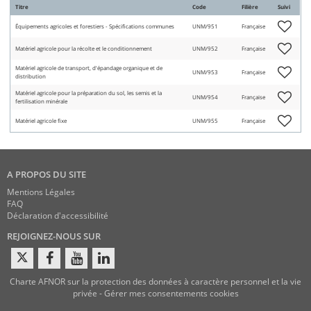
Titre
Code
Filière
Suivi
Équipements agricoles et forestiers - Spécifications communes
UNM/951
Française
Matériel agricole pour la récolte et le conditionnement
UNM/952
Française
Matériel agricole de transport, d'épandage organique et de
UNM/953
Française
distribution
Matériel agricole pour la préparation du sol, les semis et la
UNM/954
Française
fertilisation minérale
Matériel agricole fixe
UNM/955
Française
A PROPOS DU SITE
Mentions Légales
FAQ
Déclaration d'accessibilité
REJOIGNEZ-NOUS SUR
Charte AFNOR sur la protection des données à caractère personnel et la vie
privée
-
Gérer mes consentements cookies