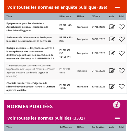
Voir toutes les normes en enquête publique (356)
Titre
Référence
Filière
Clôture
Avis
Suivi
Equipements pour les abattoirs -
PR NF U66-
Arracheuses de peau - Exigences de
Française
01/10/2026
055
sécurité et d'hygiène
Sorbonnes de laboratoire — Seuils pour
PR NF X 15-
Française
30/09/2026
les essais de confinement et de vitesse
206
Biologie médicale — Exigences relatives à
PR NF EN
la compétence des laboratoires
ISO
Française
21/09/2026
d'étalonnage utilisant des procédures de
15195/A1
mesure de référence — AMENDEMENT 1
Transmissions par courroies — Courroies
trapézoïdales classiques et étroites — Poulies
PR NF ISO
Française
21/09/2026
à gorges (système basé sur la largeur de
4183
référence)
Chariots tout-terrain - Exigences de
PR NF EN
sécurité et vérification - Partie 1 : Chariots
Française
13/09/2026
1459-1
à portée variable
NORMES PUBLIÉES
Voir toutes les normes publiées (3332)
Titre
Référence
Filière
Publication
Avis
Suivi