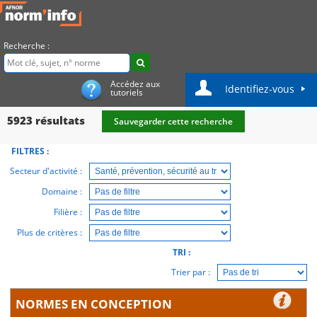
Recherche :
Accédez aux
Identifiez-vous
tutoriels
5923
résultats
Sauvegarder cette recherche
FILTRES :
Secteur d'activité :
Domaine :
Filière :
Plus de critères :
TRI :
Trier par :
NORMES EN CONCEPTION