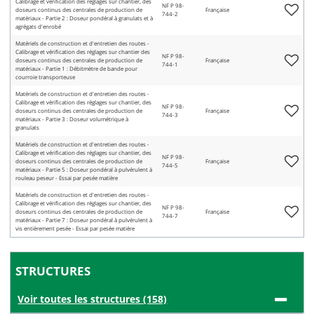
Calibrage et vérification des réglages sur chantier, des
NF P 98-
doseurs continus des centrales de production de
Française
744-2
matériaux - Partie 2 : Doseur pondéral à granulats et à
agrégats d'enrobé
Matériels de construction et d'entretien des routes -
Calibrage et vérification des réglages sur chantier des
NF P 98-
doseurs continus des centrales de production de
Française
744-1
matériaux - Partie 1 : Débitmètre de bande pour
courroie transporteuse
Matériels de construction et d'entretien des routes -
Calibrage et vérification des réglages sur chantier, des
NF P 98-
doseurs continus des centrales de production de
Française
744-3
matériaux - Partie 3 : Doseur volumétrique à
granulats
Matériels de construction et d'entretien des routes -
Calibrage et vérification des réglages sur chantier, des
NF P 98-
doseurs continus des centrales de production de
Française
744-5
matériaux - Partie 5 : Doseur pondéral à pulvérulent à
rouleau peseur - Essai par pesée matière
Matériels de construction et d'entretien des routes -
Calibrage et vérification des réglages sur chantier, des
NF P 98-
doseurs continus des centrales de production de
Française
744-7
matériaux - Partie 7 : Doseur pondéral à pulvérulent à
vis entièrement pesée - Essai par pesée matière
STRUCTURES
Voir toutes les structures (158)