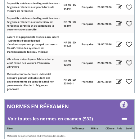
Dispositifs médicaux de diagnostic in vitro -
NF EN ISO
Exigences relatives aux procédures de
Française
29/07/2026
15193
mesure de référence
Dispositifs médicaux de diagnostic in vitro -
Exigences relatives aux matériaux de
NF EN ISO
Française
29/07/2026
référence certifiés et au contenu de la
15194
documentation associée
Lasers et équipements associés aux lasers
- Méthodes d'essai du seuil
NF EN ISO
d'endommagement provoqué par laser -
Française
29/07/2026
22248
Classification des systèmes de
transmission de faisceau médical
Vibrations mécaniques - Déclaration et
NF EN
vérification des valeurs d'émission
Française
29/07/2026
12096
vibratoire
Médecine bucco-dentaire - Matériel
dentaire portatif utilisable dans des
NF EN ISO
environnements de soins de santé non
Française
29/07/2026
23402-1
permanents - Partie 1 : Exigences
générales
NORMES EN RÉEXAMEN
Voir toutes les normes en examen (532)
Titre
Référence
Filière
Clôture
Avis
Suivi
Matériels de construction et d'entretien des routes -