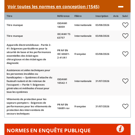
Voir toutes les normes en conception (1545)
Titre
Référence
Filière
Inscription
Avis
Suivi
ISO/AWI
Titre manque
Internationale
03/08/2026
18059
IEC/AWI TS
Titre manque
Internationale
03/08/2026
63757
Appareils électromédicaux - Partie 2-
41: Exigences particulières pour la
PR NF EN
sécurité de base et les performances
IEC 60601-
Française
03/08/2026
essentielles des éclairages
2-41/A1
chirurgicaux et des éclairages de
diagnostic
Assistances et aides techniques pour
les personnes invalides ou
handicapées — Systèmes d'attache du
ISO/AWI
fauteuil roulant et de retenue de
Internationale
31/07/2026
10542-1
l'occupant — Partie 1: Exigences
générales et méthodes d'essai pour
tous les systèmes
Vêtements de protection pour les
sapeurs-pompiers - Exigences de
PR NF EN
performances pour les vêtements de
Française
31/07/2026
16689 rev
protection des interventions de
secours techniques
NORMES EN ENQUÊTE PUBLIQUE