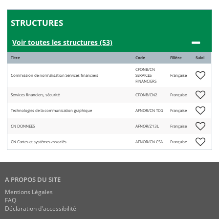
STRUCTURES
Voir toutes les structures (53)
Titre
Code
Filière
Suivi
CFONB/CN
Commission de normalisation Services financiers
SERVICES
Française
FINANCIERS
Services financiers, sécurité
CFONB/CN2
Française
Technologies de la communication graphique
AFNOR/CN TCG
Française
CN DONNEES
AFNOR/Z13L
Française
CN Cartes et systèmes associés
AFNOR/CN CSA
Française
A PROPOS DU SITE
Mentions Légales
FAQ
Déclaration d'accessibilité