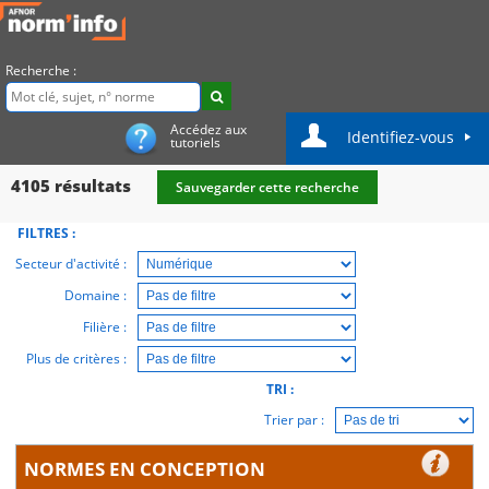
Recherche :
Accédez aux
Identifiez-vous
tutoriels
4105
résultats
Sauvegarder cette recherche
FILTRES :
Secteur d'activité :
Domaine :
Filière :
Plus de critères :
TRI :
Trier par :
NORMES EN CONCEPTION