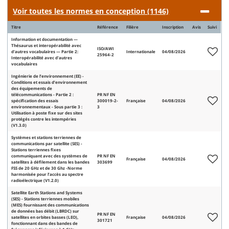
Voir toutes les normes en conception (1146)
Titre
Référence
Filière
Inscription
Avis
Suivi
Information et documentation —
Thésaurus et interopérabilité avec
ISO/AWI
d'autres vocabulaires — Partie 2:
Internationale
04/08/2026
25964-2
Interopérabilité avec d'autres
vocabulaires
Ingénierie de l’environnement (EE) -
Conditions et essais d’environnement
des équipements de
télécommunications - Partie 2 :
PR NF EN
spécification des essais
300019-2-
Française
04/08/2026
environnementaux - Sous partie 3 :
3
Utilisation à poste fixe sur des sites
protégés contre les intempéries
(V1.3.0)
Systèmes et stations terriennes de
communications par satellite (SES) -
Stations terriennes fixes
communiquant avec des systèmes de
PR NF EN
Française
04/08/2026
satellites à défilement dans les bandes
303699
FSS de 20 GHz et de 30 Ghz -Norme
harmonisée pour l’accès au spectre
radioélectrique (V1.2.0)
Satellite Earth Stations and Systems
(SES) - Stations terriennes mobiles
(MES) fournissant des communications
de données bas débit (LBRDC) sur
PR NF EN
satellites en orbites basses (LEO),
Française
04/08/2026
301721
fonctionnant dans des bandes de