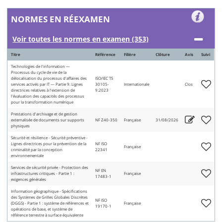
NORMES EN RÉEXAMEN
Voir toutes les normes en examen (353)
Titre
Référence
Filière
Clôture
Avis
Suivi
Technologies de l'information —
Processus du cycle de vie de la
délocalisation du processus d'affaires des
ISO/IEC TS
services activés par IT — Partie 9: Lignes
30105-
Internationale
Clos
directrices relatives à l'extension de
9:2023
l'évaluation des capacités des processus
pour la transformation numérique
Prestations d'archivage et de gestion
externalisée de documents sur supports
NF Z40-350
Française
31/08/2026
physiques
Sécurité et résilience - Sécurité préventive -
Lignes directrices pour la prévention de la
NF ISO
Française
criminalité par la conception
22341
environnementale
Services de sécurité privée - Protection des
NF EN
infrastructures critiques - Partie 1 :
Française
17483-1
exigences générales
Information géographique - Spécifications
des Systèmes de Grilles Globales Discrètes
NF ISO
(DGGS) - Partie 1 : système de références et
Française
19170-1
opérations de base, et système de
référence terrestre à surface équivalente