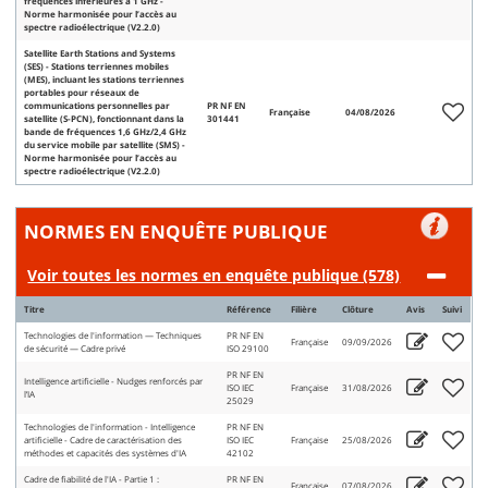
fréquences inférieures à 1 GHz -
Norme harmonisée pour l’accès au
spectre radioélectrique (V2.2.0)
Satellite Earth Stations and Systems
(SES) - Stations terriennes mobiles
(MES), incluant les stations terriennes
portables pour réseaux de
communications personnelles par
PR NF EN
Française
04/08/2026
satellite (S-PCN), fonctionnant dans la
301441
bande de fréquences 1,6 GHz/2,4 GHz
du service mobile par satellite (SMS) -
Norme harmonisée pour l’accès au
spectre radioélectrique (V2.2.0)
NORMES EN ENQUÊTE PUBLIQUE
Voir toutes les normes en enquête publique (578)
Titre
Référence
Filière
Clôture
Avis
Suivi
Technologies de l'information — Techniques
PR NF EN
Française
09/09/2026
de sécurité — Cadre privé
ISO 29100
PR NF EN
Intelligence artificielle - Nudges renforcés par
ISO IEC
Française
31/08/2026
l’IA
25029
Technologies de l'information - Intelligence
PR NF EN
artificielle - Cadre de caractérisation des
ISO IEC
Française
25/08/2026
méthodes et capacités des systèmes d'IA
42102
Cadre de fiabilité de l'IA - Partie 1 :
PR NF EN
Française
07/08/2026