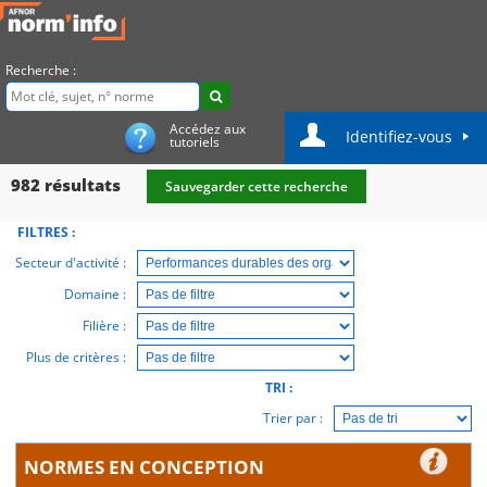
Recherche :
Accédez aux
Identifiez-vous
tutoriels
982
résultats
Sauvegarder cette recherche
FILTRES :
Secteur d'activité :
Domaine :
Filière :
Plus de critères :
TRI :
Trier par :
NORMES EN CONCEPTION