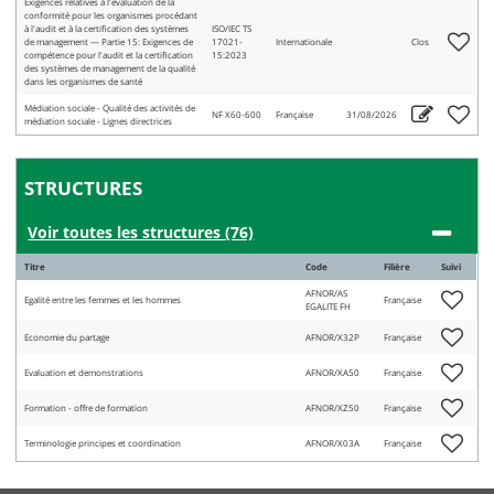
Exigences relatives à l'évaluation de la
conformité pour les organismes procédant
à l'audit et à la certification des systèmes
ISO/IEC TS
de management — Partie 15: Exigences de
17021-
Internationale
Clos
compétence pour l'audit et la certification
15:2023
des systèmes de management de la qualité
dans les organismes de santé
Médiation sociale - Qualité des activités de
NF X60-600
Française
31/08/2026
médiation sociale - Lignes directrices
STRUCTURES
Voir toutes les structures (76)
Titre
Code
Filière
Suivi
AFNOR/AS
Egalité entre les femmes et les hommes
Française
EGALITE FH
Economie du partage
AFNOR/X32P
Française
Evaluation et demonstrations
AFNOR/XA50
Française
Formation - offre de formation
AFNOR/XZ50
Française
Terminologie principes et coordination
AFNOR/X03A
Française