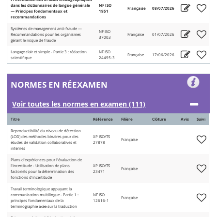
dans les dictionnaires de langue générale
NF ISO
Française
08/07/2026
— Principes fondamentaux et
1951
recommandations
Systèmes de management anti-fraude —
NF ISO
Recommandations pour les organismes
Française
01/07/2026
37003
gérant le risque de fraude
Langage clair et simple - Partie 3 : rédaction
NF ISO
Française
17/06/2026
scientifique
24495-3
NORMES EN RÉEXAMEN
Voir toutes les normes en examen (111)
Titre
Référence
Filière
Clôture
Avis
Suivi
Reproductibilité du niveau de détection
(LOD) des méthodes binaires pour des
XP ISO/TS
Française
études de validation collaboratives et
27878
internes
Plans d'expériences pour l'évaluation de
l'incertitude - Utilisation de plans
XP ISO/TS
Française
factoriels pour la détermination des
23471
fonctions d'incertitude
Travail terminologique appuyant la
communication multilingue - Partie 1 :
NF ISO
Française
principes fondamentaux de la
12616-1
terminographie axée sur la traduction