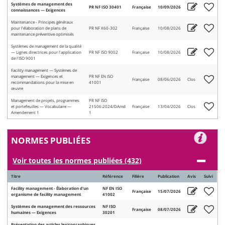
Systèmes de management des
PR NF ISO 30401
Française
10/09/2026
connaissances — Exigences
Maintenance - Principes généraux
pour l'élaboration de plans de
PR NF X60-302
Française
10/08/2026
maintenance préventive optimisés
Systèmes de management de la qualité
— Lignes directrices pour l'application
PR NF ISO 9002
Française
10/08/2026
de l'ISO 9001
Facility management — Systèmes de
management — Exigences et
PR NF EN ISO
Française
08/06/2026
Clos
recommandations pour la mise en
41001
œuvre
Management de projets, programmes
PR NF ISO
et portefeuilles — Vocabulaire —
21506:2024/DAmd
Française
13/04/2026
Clos
Amendement 1
1
NORMES PUBLIÉES
Voir toutes les normes publiées (432)
Titre
Référence
Filière
Publication
Avis
Suivi
Facility management - Élaboration d'un
NF EN ISO
Française
15/07/2026
organisme de facility management
41002
Systèmes de management des ressources
NF ISO
Française
08/07/2026
humaines — Exigences
30201
Présentation des articles lexicographiques