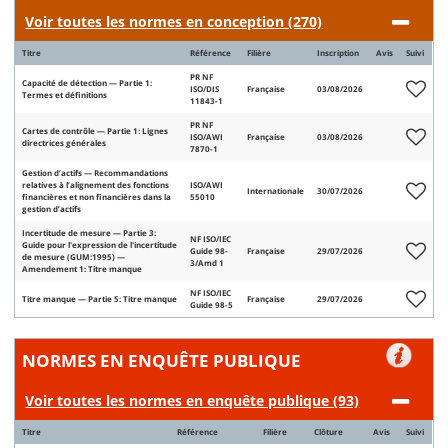
Voir toutes les normes en conception (270)
Titre
Référence
Filière
Inscription
Avis
Suivi
PR NF
Capacité de détection — Partie 1:
ISO/DIS
Française
03/08/2026
Termes et définitions
11843-1
PR NF
Cartes de contrôle — Partie 1: Lignes
ISO/AWI
Française
03/08/2026
directrices générales
7870-1
Gestion d’actifs — Recommandations
relatives à l’alignement des fonctions
ISO/AWI
Internationale
30/07/2026
financières et non financières dans la
55010
gestion d’actifs
Incertitude de mesure — Partie 3:
NF ISO/IEC
Guide pour l'expression de l'incertitude
Guide 98-
Française
29/07/2026
de mesure (GUM:1995) —
3/Amd 1
Amendement 1: Titre manque
NF ISO/IEC
Titre manque — Partie 5: Titre manque
Française
29/07/2026
Guide 98-5
NORMES EN ENQUÊTE PUBLIQUE
Voir toutes les normes en enquête publique (93)
Titre
Référence
Filière
Clôture
Avis
Suivi