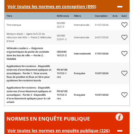
Voir toutes les normes en conception (890)
Titre
Référence
Filière
Inscription
Avis
Suivi
ISO/WD
Titre manque
Internationale
31/07/2026
26213
Moteurs diesel — Agent AUS 32 de
ISO/WD
réduction des NOx — Partie 2: Méthodes
Internationale
24/07/2026
22241-2
d'essai
Véhicules routiers — Exigences
ergonomiques du poste de conduite
ISO/AWI
Internationale
17/07/2026
dans les bus de ville — Partie 2:
16121-2
Visibilité
Applications ferroviaires - Dispositifs
externes d'avertissement optiques et
PR NF EN
acoustiques - Partie 1 : Feux avant,
15153-1
Française
15/07/2026
feux de position et feux arrière pour
rev
systèmes ferroviaires lourds
Applications ferroviaires - Dispositifs
externes d'avertissement optiques et
PR NF EN
acoustiques - Partie 3 : Dispositifs
15153-3
Française
15/07/2026
d'avertissement optiques pour le rail
rev
urbain
NORMES EN ENQUÊTE PUBLIQUE
Voir toutes les normes en enquête publique (226)