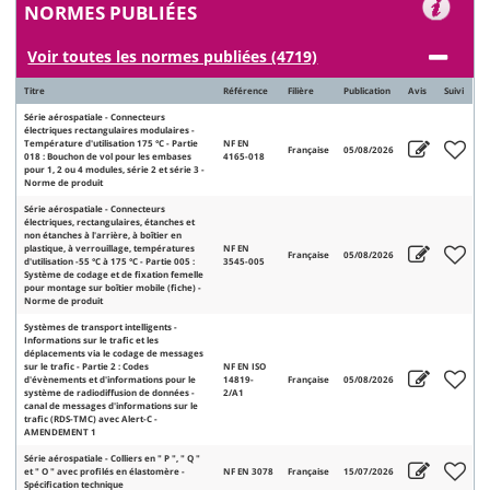
NORMES PUBLIÉES
Voir toutes les normes publiées (4719)
Titre
Référence
Filière
Publication
Avis
Suivi
Série aérospatiale - Connecteurs
électriques rectangulaires modulaires -
Température d'utilisation 175 °C - Partie
NF EN
Française
05/08/2026
018 : Bouchon de vol pour les embases
4165-018
pour 1, 2 ou 4 modules, série 2 et série 3 -
Norme de produit
Série aérospatiale - Connecteurs
électriques, rectangulaires, étanches et
non étanches à l'arrière, à boîtier en
plastique, à verrouillage, températures
NF EN
Française
05/08/2026
d'utilisation -55 °C à 175 °C - Partie 005 :
3545-005
Système de codage et de fixation femelle
pour montage sur boîtier mobile (fiche) -
Norme de produit
Systèmes de transport intelligents -
Informations sur le trafic et les
déplacements via le codage de messages
sur le trafic - Partie 2 : Codes
NF EN ISO
d'évènements et d'informations pour le
14819-
Française
05/08/2026
système de radiodiffusion de données -
2/A1
canal de messages d'informations sur le
trafic (RDS-TMC) avec Alert-C -
AMENDEMENT 1
Série aérospatiale - Colliers en " P ", " Q "
et " O " avec profilés en élastomère -
NF EN 3078
Française
15/07/2026
Spécification technique