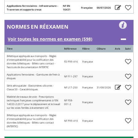
Applications ferroviaires - Infrastructure -
NF EN
Française
08/07/2026
Traverses et supports creux
16431
NORMES EN RÉEXAMEN
Voir toutes les normes en examen (598)
Titre
Référence
Filière
Clôture
Avis
Suivi
Billettique appliquée aux transports - Règles
d'interopérabilité pour la codification des
FD P99-416
Française
données billettiques - Billets sans contact -
fascicule de documentation INTERTIC
Applications ferroviaires - Garnitures de frein à
NF F11-297
Française
disques
Série aérospatiale - Elastomères silicones -
NF L17-250
Française
31/08/2026
Classe 50 - Caractéristiques
Matériel de travaux de voie - Prescriptions
techniques françaises complémentaires à l'EN
NF F58-
Française
14033-2:2017 pour le déplacement et le travail
001-2
sur les voies ferrées à écartement UIC
Billettique appliquée aux transports - Règles
d'interopérabilité pour la codification des
NF P99-410
Française
données billettiques - Billets sans contact
(INTERTIC)