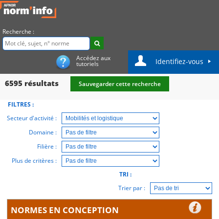
Recherche :
Accédez aux
Identifiez-vous
tutoriels
6595
résultats
Sauvegarder cette recherche
FILTRES :
Secteur d'activité :
Domaine :
Filière :
Plus de critères :
TRI :
Trier par :
NORMES EN CONCEPTION