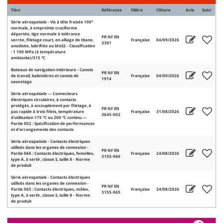
Titre
Référence
Filière
Clôture
Avis
Suivi
Série aérospatiale - Vis à tête fraisée 100°
normale, à empreinte cruciforme
déportée, tige normale à tolérance
PR NF EN
serrée, filetage court, en alliage de titane,
Française
04/09/2026
3381
anodisée, lubrifiée au MoS2 - Classification
: 1 100 MPa (à température
ambiante)/315 °C
Bateaux de navigation intérieure - Canots
PR NF EN
de travail, baleinières et canots de
Française
04/09/2026
1914
sauvetage
Série aérospatiale — Connecteurs
électriques circulaires, à contacts
protégés, à accouplement par filetage, à
PR NF EN
pas rapide à trois filets, température
Française
31/08/2026
3645-002
d'utilisation 175 °C ou 200 °C continu —
Partie 002 : Spécification de performances
et d'arrangements des contacts
Série aérospatiale - Contacts électriques
utilisés dans les organes de connexion -
PR NF EN
Partie 066 : Contacts électriques, femelles,
Française
24/08/2026
3155-066
type A, à sertir, classe S, taille 8 - Norme
de produit
Série aérospatiale - Contacts électriques
utilisés dans les organes de connexion -
PR NF EN
Partie 065 : Contacts électriques, mâles,
Française
24/08/2026
3155-065
type A, à sertir, classe S, taille 8 - Norme
de produit