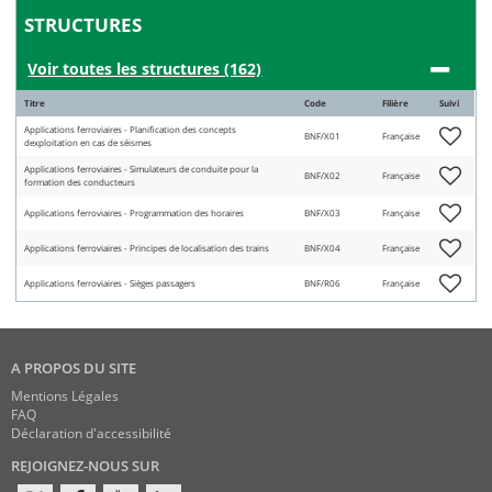
STRUCTURES
Voir toutes les structures (162)
Titre
Code
Filière
Suivi
Applications ferroviaires - Planification des concepts
BNF/X01
Française
dexploitation en cas de séismes
Applications ferroviaires - Simulateurs de conduite pour la
BNF/X02
Française
formation des conducteurs
Applications ferroviaires - Programmation des horaires
BNF/X03
Française
Applications ferroviaires - Principes de localisation des trains
BNF/X04
Française
Applications ferroviaires - Sièges passagers
BNF/R06
Française
A PROPOS DU SITE
Mentions Légales
FAQ
Déclaration d'accessibilité
REJOIGNEZ-NOUS SUR